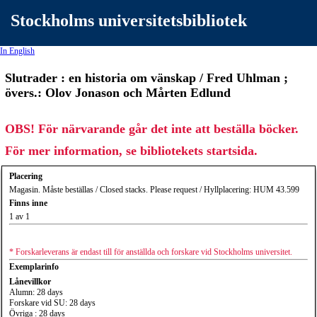
Stockholms universitetsbibliotek
In English
Slutrader : en historia om vänskap / Fred Uhlman ;
övers.: Olov Jonason och Mårten Edlund
OBS! För närvarande går det inte att beställa böcker.
För mer information, se bibliotekets startsida.
Placering
Magasin. Måste beställas / Closed stacks. Please request / Hyllplacering: HUM 43.599
Finns inne
1 av 1
* Forskarleverans är endast till för anställda och forskare vid Stockholms universitet.
Exemplarinfo
Lånevillkor
Alumn: 28 days
Forskare vid SU: 28 days
Övriga : 28 days