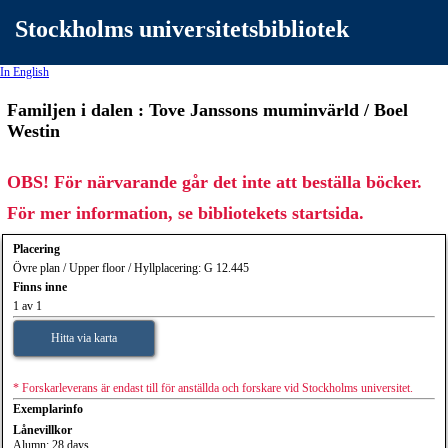
Stockholms universitetsbibliotek
In English
Familjen i dalen : Tove Janssons muminvärld / Boel
Westin
OBS! För närvarande går det inte att beställa böcker.
För mer information, se bibliotekets startsida.
Placering
Övre plan / Upper floor / Hyllplacering: G 12.445
Finns inne
1 av 1
Hitta via karta
* Forskarleverans är endast till för anställda och forskare vid Stockholms universitet.
Exemplarinfo
Lånevillkor
Alumn: 28 days