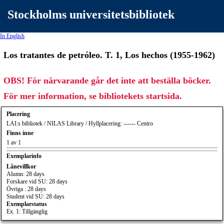
Stockholms universitetsbibliotek
In English
Los tratantes de petróleo. T. 1, Los hechos (1955-1962)
OBS! För närvarande går det inte att beställa böcker.
För mer information, se bibliotekets startsida.
Placering
LAI:s bibliotek / NILAS Library / Hyllplacering: ------ Centro
Finns inne
1 av 1
Exemplarinfo
Lånevillkor
Alumn: 28 days
Forskare vid SU: 28 days
Övriga : 28 days
Student vid SU: 28 days
Exemplarstatus
Ex. 1: Tillgänglig