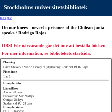
Stockholms universitetsbibliotek
In English
On our knees - never! : prisoner of the Chilean junta
speaks / Rodrigo Rojas
OBS! För närvarande går det inte att beställa böcker.
För mer information, se bibliotekets startsida.
Placering
LAI:s bibliotek / NILAS Library / Hyllplacering: Chile hist 1900- Rojas
Finns inne
1 av 1
Exemplarinfo
Lånevillkor
Alumn: 28 days
Forskare vid SU: 28 days
Övriga : 28 days
Student vid SU: 28 days
Exemplarstatus
Ex. 1: Tillgänglig