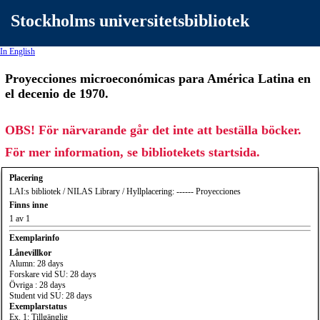
Stockholms universitetsbibliotek
In English
Proyecciones microeconómicas para América Latina en
el decenio de 1970.
OBS! För närvarande går det inte att beställa böcker.
För mer information, se bibliotekets startsida.
Placering
LAI:s bibliotek / NILAS Library / Hyllplacering: ------ Proyecciones
Finns inne
1 av 1
Exemplarinfo
Lånevillkor
Alumn: 28 days
Forskare vid SU: 28 days
Övriga : 28 days
Student vid SU: 28 days
Exemplarstatus
Ex. 1: Tillgänglig