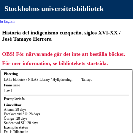
Stockholms universitetsbibliotek
In English
Historia del indigenismo cuzqueño, siglos XVI-XX /
José Tamayo Herrera
OBS! För närvarande går det inte att beställa böcker.
För mer information, se bibliotekets startsida.
Placering
LAI:s bibliotek / NILAS Library / Hyllplacering: ------ Tamayo
Finns inne
1 av 1
Exemplarinfo
Lånevillkor
Alumn: 28 days
Forskare vid SU: 28 days
Övriga : 28 days
Student vid SU: 28 days
Exemplarstatus
Ex. 1: Tillgänglig