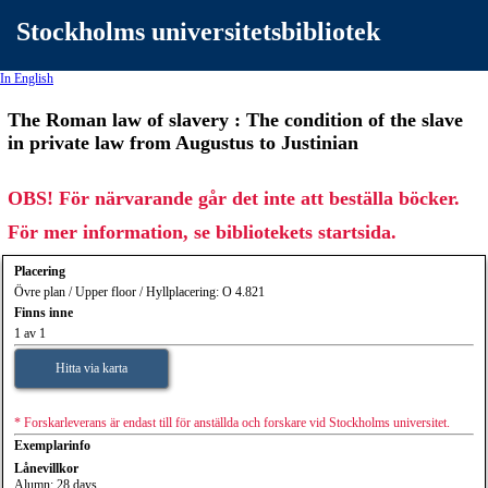
Stockholms universitetsbibliotek
In English
The Roman law of slavery : The condition of the slave
in private law from Augustus to Justinian
OBS! För närvarande går det inte att beställa böcker.
För mer information, se bibliotekets startsida.
Placering
Övre plan / Upper floor / Hyllplacering: O 4.821
Finns inne
1 av 1
Hitta via karta
* Forskarleverans är endast till för anställda och forskare vid Stockholms universitet.
Exemplarinfo
Lånevillkor
Alumn: 28 days