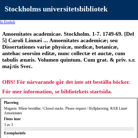
Stockholms universitetsbibliotek
In English
Amoenitates academicae. Stockholm. 1-7. 1749-69. [Del
5] Caroli Linnæi ... Amoenitates academicæ; seu
Dissertationes variæ physicæ, medicæ, botanicæ,
antehac seorsim editæ, nunc collectæ et auctæ, cum
tabulis ænæis. Volumen quintum. Cum grat. & priv. s.r.
maj:tis Svec.
OBS! För närvarande går det inte att beställa böcker.
För mer information, se bibliotekets startsida.
Placering
Magasin. Måste beställas / Closed stacks. Please request / Hyllplacering: RAR Linné
Amoenitates
Finns inne
3 av 3
Exemplarinfo