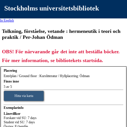
Stockholms universitetsbibliotek
In English
Tolkning, förståelse, vetande : hermeneutik i teori och
praktik / Per-Johan Ödman
OBS! För närvarande går det inte att beställa böcker.
För mer information, se bibliotekets startsida.
Placering
Entréplan / Ground floor : Kurslitteratur / Hyllplacering: Ödman
Finns inne
5 av 5
Hitta via karta
Exemplarinfo
Lånevillkor
Forskare vid SU: 7 days
Student vid SU: 7 days
Övriga: Ej hemlån