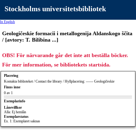
Stockholms universitetsbibliotek
In English
Geologičeskie formacii i metallogenija Aldanskogo ščita
/ [avtory: T. Bilibina ...]
OBS! För närvarande går det inte att beställa böcker.
För mer information, se bibliotekets startsida.
Placering
Kontakta biblioteket / Contact the library / Hyllplacering: ------ Geologičeskie
Finns inne
0 av 1
Exemplarinfo
Lånevillkor
Alla: Ej hemlån
Exemplarstatus
Ex. 1: Exemplaret saknas