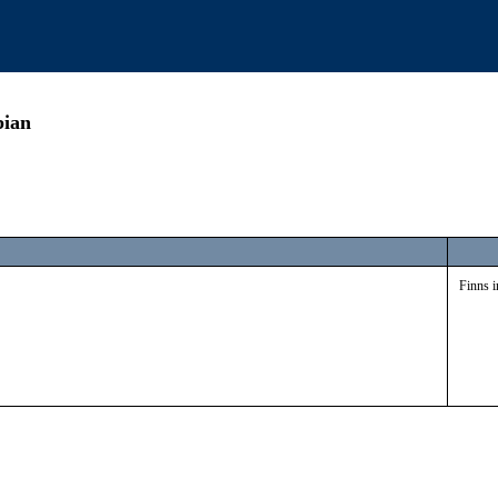
bian
Finns i