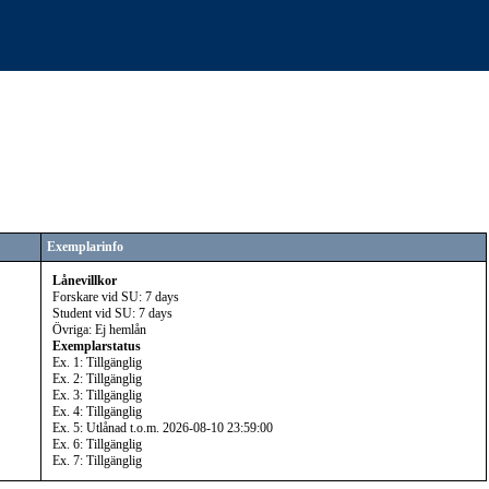
Exemplarinfo
Lånevillkor
Forskare vid SU: 7 days
Student vid SU: 7 days
Övriga: Ej hemlån
Exemplarstatus
Ex. 1: Tillgänglig
Ex. 2: Tillgänglig
Ex. 3: Tillgänglig
Ex. 4: Tillgänglig
Ex. 5: Utlånad t.o.m. 2026-08-10 23:59:00
Ex. 6: Tillgänglig
Ex. 7: Tillgänglig