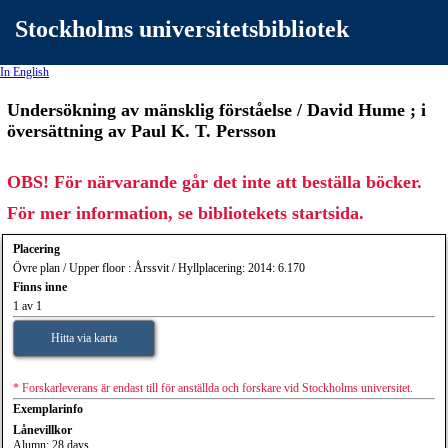
Stockholms universitetsbibliotek
In English
Undersökning av mänsklig förståelse / David Hume ; i
översättning av Paul K. T. Persson
OBS! För närvarande går det inte att beställa böcker.
För mer information, se bibliotekets startsida.
Placering
Övre plan / Upper floor : Årssvit / Hyllplacering: 2014: 6.170
Finns inne
1 av 1
Hitta via karta
* Forskarleverans är endast till för anställda och forskare vid Stockholms universitet.
Exemplarinfo
Lånevillkor
Alumn: 28 days