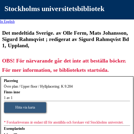
Stockholms universitetsbibliotek
In English
Det medeltida Sverige. av Olle Ferm, Mats Johansson,
Sigurd Rahmqvist ; redigerat av Sigurd Rahmqvist Bd
1, Uppland,
OBS! För närvarande går det inte att beställa böcker.
För mer information, se bibliotekets startsida.
Placering
Övre plan / Upper floor / Hyllplacering: K 9.204
Finns inne
1 av 1
Hitta via karta
* Forskarleverans är endast till för anställda och forskare vid Stockholms universitet.
Exemplarinfo