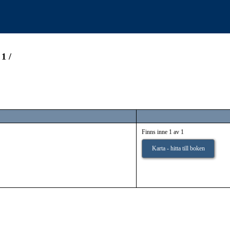
1 /
Finns inne 1 av 1
Karta - hitta till boken