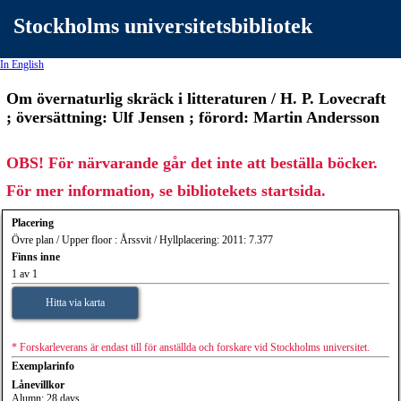
Stockholms universitetsbibliotek
In English
Om övernaturlig skräck i litteraturen / H. P. Lovecraft
; översättning: Ulf Jensen ; förord: Martin Andersson
OBS! För närvarande går det inte att beställa böcker.
För mer information, se bibliotekets startsida.
Placering
Övre plan / Upper floor : Årssvit / Hyllplacering: 2011: 7.377
Finns inne
1 av 1
Hitta via karta
* Forskarleverans är endast till för anställda och forskare vid Stockholms universitet.
Exemplarinfo
Lånevillkor
Alumn: 28 days