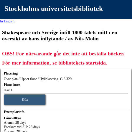
Stockholms universitetsbibliotek
In English
Shakespeare och Sverige intill 1800-talets mitt : en
översikt av hans inflytande / av Nils Molin
OBS! För närvarande går det inte att beställa böcker.
För mer information, se bibliotekets startsida.
Placering
Övre plan / Upper floor / Hyllplacering: G 3.329
Finns inne
0 av 1
Köa
Exemplarinfo
Lånevillkor
Alumn: 28 days
Forskare vid SU: 28 days
Övriga : 28 days