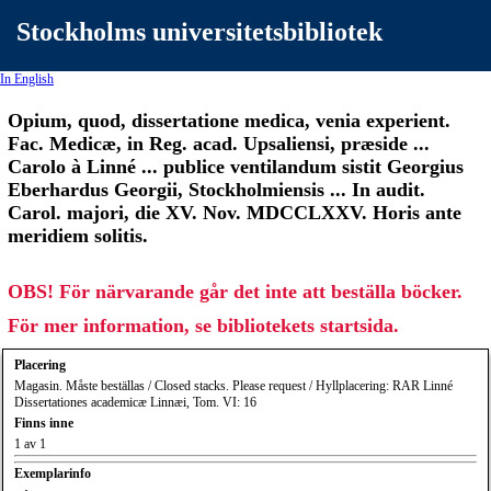
Stockholms universitetsbibliotek
In English
Opium, quod, dissertatione medica, venia experient.
Fac. Medicæ, in Reg. acad. Upsaliensi, præside ...
Carolo à Linné ... publice ventilandum sistit Georgius
Eberhardus Georgii, Stockholmiensis ... In audit.
Carol. majori, die XV. Nov. MDCCLXXV. Horis ante
meridiem solitis.
OBS! För närvarande går det inte att beställa böcker.
För mer information, se bibliotekets startsida.
Placering
Magasin. Måste beställas / Closed stacks. Please request / Hyllplacering: RAR Linné
Dissertationes academicæ Linnæi, Tom. VI: 16
Finns inne
1 av 1
Exemplarinfo