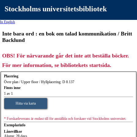
Stockholms universitetsbibliotek
In English
Inte bara ord : en bok om talad kommunikation / Britt
Backlund
OBS! För närvarande går det inte att beställa böcker.
För mer information, se bibliotekets startsida.
Placering
Övre plan / Upper floor / Hyllplacering: D 8.137
Finns inne
1 av 1
Hitta via karta
* Forskarleverans är endast till för anställda och forskare vid Stockholms universitet.
Exemplarinfo
Lånevillkor
Alumn: 28 days