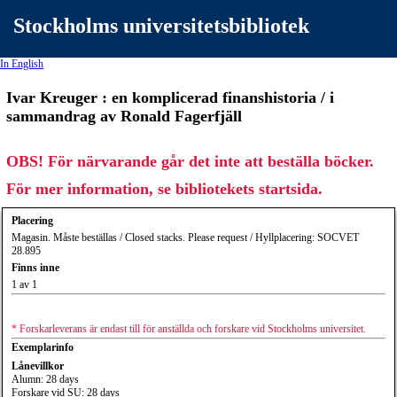
Stockholms universitetsbibliotek
In English
Ivar Kreuger : en komplicerad finanshistoria / i
sammandrag av Ronald Fagerfjäll
OBS! För närvarande går det inte att beställa böcker.
För mer information, se bibliotekets startsida.
Placering
Magasin. Måste beställas / Closed stacks. Please request / Hyllplacering: SOCVET
28.895
Finns inne
1 av 1
* Forskarleverans är endast till för anställda och forskare vid Stockholms universitet.
Exemplarinfo
Lånevillkor
Alumn: 28 days
Forskare vid SU: 28 days