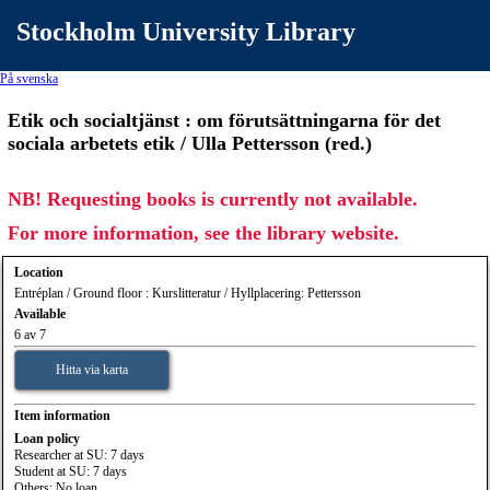
Stockholm University Library
På svenska
Etik och socialtjänst : om förutsättningarna för det
sociala arbetets etik / Ulla Pettersson (red.)
NB! Requesting books is currently not available.
For more information, see the library website.
Location
Entréplan / Ground floor : Kurslitteratur / Hyllplacering: Pettersson
Available
6 av 7
Hitta via karta
Item information
Loan policy
Researcher at SU: 7 days
Student at SU: 7 days
Others: No loan